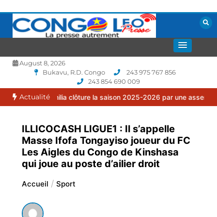
Aller
au
contenu
La presse autrement
CONGOLEO
August 8, 2026
Bukavu, R.D. Congo
243 975 767 856
243 854 690 009
Actualité
a Familia clôture la saison 2025-2026 par une assemblée générale o
ILLICOCASH LIGUE1 : Il s’appelle
Masse Ifofa Tongayiso joueur du FC
Les Aigles du Congo de Kinshasa
qui joue au poste d’ailier droit
Accueil
Sport