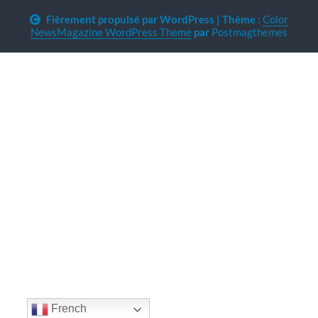
Fièrement propulsé par WordPress
|
Thème :
Color
NewsMagazine WordPress Theme
par
Postmagthemes
French