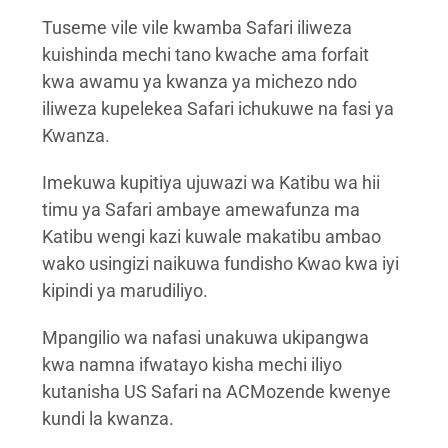
Tuseme vile vile kwamba Safari iliweza
kuishinda mechi tano kwache ama forfait
kwa awamu ya kwanza ya michezo ndo
iliweza kupelekea Safari ichukuwe na fasi ya
Kwanza.
Imekuwa kupitiya ujuwazi wa Katibu wa hii
timu ya Safari ambaye amewafunza ma
Katibu wengi kazi kuwale makatibu ambao
wako usingizi naikuwa fundisho Kwao kwa iyi
kipindi ya marudiliyo.
Mpangilio wa nafasi unakuwa ukipangwa
kwa namna ifwatayo kisha mechi iliyo
kutanisha US Safari na ACMozende kwenye
kundi la kwanza.