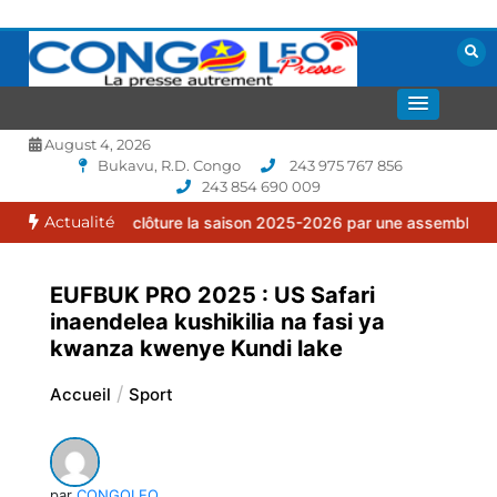
Aller
au
contenu
La presse autrement
CONGOLEO
August 4, 2026
Bukavu, R.D. Congo
243 975 767 856
243 854 690 009
Actualité
lia clôture la saison 2025-2026 par une assemblée générale ordina
EUFBUK PRO 2025 : US Safari
inaendelea kushikilia na fasi ya
kwanza kwenye Kundi lake
Accueil
Sport
par
CONGOLEO