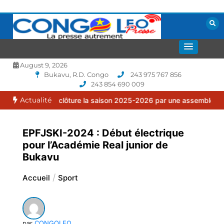
Aller
au
contenu
La presse autrement
CONGOLEO
August 9, 2026
Bukavu, R.D. Congo
243 975 767 856
243 854 690 009
Actualité
ilia clôture la saison 2025-2026 par une assemblée générale ordin
EPFJSKI-2024 : Début électrique
pour l’Académie Real junior de
Bukavu
Accueil
Sport
par
CONGOLEO