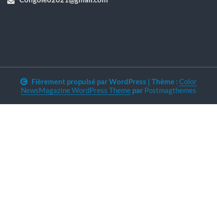
Fièrement propulsé par WordPress
|
Thème :
Color
NewsMagazine WordPress Theme
par
Postmagthemes