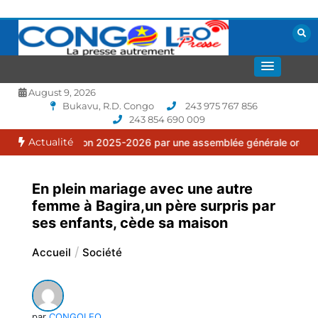
Aller
au
contenu
La presse autrement
CONGOLEO
August 9, 2026
Bukavu, R.D. Congo
243 975 767 856
243 854 690 009
Actualité
 saison 2025-2026 par une assemblée générale ordinaire.
Goma : V
En plein mariage avec une autre
femme à Bagira,un père surpris par
ses enfants, cède sa maison
Accueil
Société
par
CONGOLEO