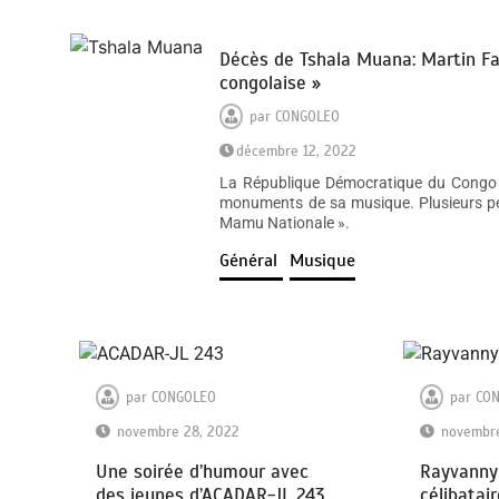
Décès de Tshala Muana: Martin F
congolaise »
par
CONGOLEO
décembre 12, 2022
La République Démocratique du Congo 
monuments de sa musique. Plusieurs per
Mamu Nationale ».
Général
Musique
par
CONGOLEO
par
CO
novembre 28, 2022
novembre
Une soirée d’humour avec
Rayvanny 
des jeunes d’ACADAR-JL 243
célibatair