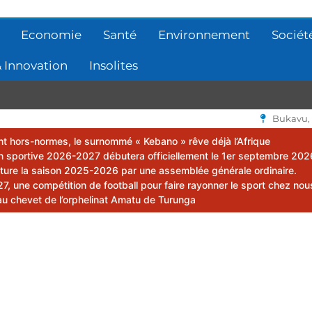
Economie
Santé
Environnement
Sociét
 Innovation
Insolites
Bukavu,
lent hors-normes, le surnommé « Kebano » rêve déjà l’Afrique
 sportive 2026-2027 débutera officiellement le 1er septembre 202
ôture la saison 2025-2026 par une assemblée générale ordinaire.
 une compétition de football pour faire rayonner le sport chez nou
au chevet de l’orphelinat Amatu de Turunga