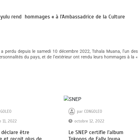
ayulu rend hommages « à l’Ambassadrice de la Culture
a perdu depuis le samedi 10 décembre 2022, Tshala Muana, l’un des
sonnalités du pays, et de l’extérieur ont rendu leurs hommages à la «
NGOLEO
par
CONGOLEO
 11, 2022
octobre 12, 2022
déclare être
Le SNEP certifie l’album
e et reçoit plus de
Tokooos de Fally Ipupa