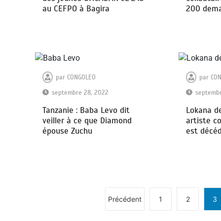
au CEFPO à Bagira
200 dema
par
CONGOLEO
par
CO
septembre 28, 2022
septembr
Tanzanie : Baba Levo dit
Lokana de
veiller à ce que Diamond
artiste co
épouse Zuchu
est décé
Précédent
1
2
3