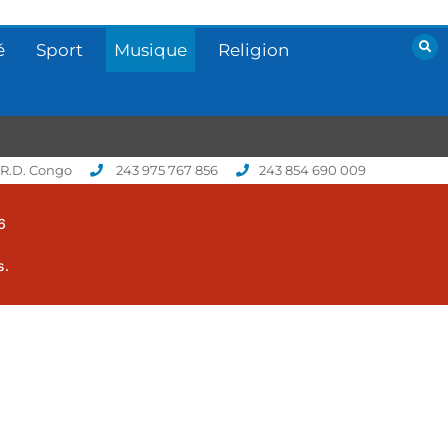
é
Sport
Musique
Religion
 R.D. Congo
243 975 767 856
243 854 690 009
6
s.