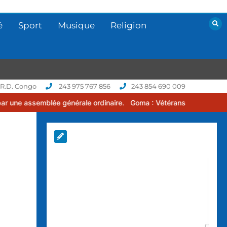
é
Sport
Musique
Religion
 R.D. Congo
243 975 767 856
243 854 690 009
e générale ordinaire.
Goma : Vétérans Cup 2026 -2027, une compéti