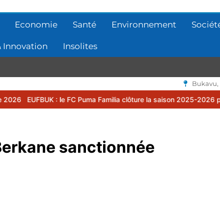
Economie
Santé
Environnement
Sociét
 Innovation
Insolites
Bukavu,
: le FC Puma Familia clôture la saison 2025-2026 par une assemblé
Berkane sanctionnée