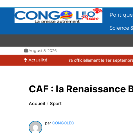
Aller
au
Politique
contenu
Science &
CONGOLEO
La presse autrement
August 8, 2026
Actualité
 2026-2027 débutera officiellement le 1er septembre 2026
EUFBUK 
CAF : la Renaissance 
Accueil
Sport
par
CONGOLEO