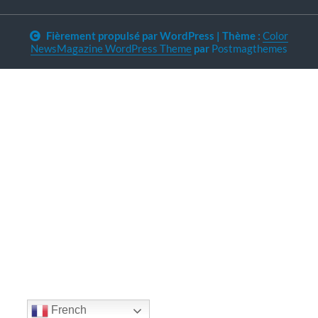
Fièrement propulsé par WordPress
|
Thème :
Color
NewsMagazine WordPress Theme
par
Postmagthemes
French