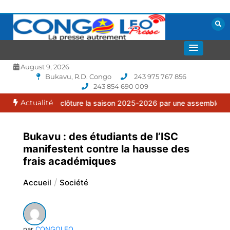
Aller
au
contenu
La presse autrement
CONGOLEO
August 9, 2026
Bukavu, R.D. Congo
243 975 767 856
243 854 690 009
Actualité
ilia clôture la saison 2025-2026 par une assemblée générale ordina
Bukavu : des étudiants de l’ISC
manifestent contre la hausse des
frais académiques
Accueil
Société
par
CONGOLEO