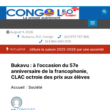
Aller
au
contenu
La presse autrement
CONGOLEO
August 9, 2026
Bukavu, R.D. Congo
243 975 767 856
243 854 690 009
Actualité
milia clôture la saison 2025-2026 par une assemblée générale ordin
Bukavu : à l’occasion du 57e
anniversaire de la francophonie,
CLAC octroie des prix aux élèves
Accueil
Société
par
CONGOLEO