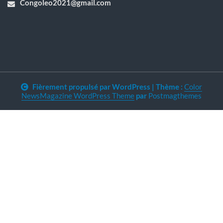
Congoleo2021@gmail.com
Fièrement propulsé par WordPress
|
Thème :
Color
NewsMagazine WordPress Theme
par
Postmagthemes