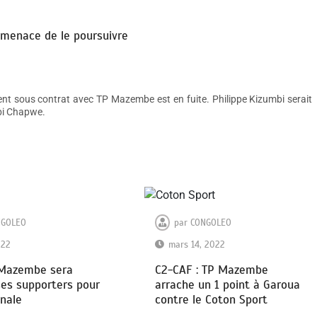
 menace de le poursuivre
t sous contrat avec TP Mazembe est en fuite. Philippe Kizumbi serait
mbi Chapwe.
NGOLEO
par
CONGOLEO
022
mars 14, 2022
 Mazembe sera
C2-CAF : TP Mazembe
ses supporters pour
arrache un 1 point à Garoua
inale
contre le Coton Sport