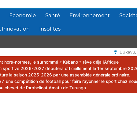
Economie
Santé
Environnement
Sociét
 Innovation
Insolites
Bukavu,
lent hors-normes, le surnommé « Kebano » rêve déjà l’Afrique
 sportive 2026-2027 débutera officiellement le 1er septembre 202
ôture la saison 2025-2026 par une assemblée générale ordinaire.
 une compétition de football pour faire rayonner le sport chez nou
au chevet de l’orphelinat Amatu de Turunga