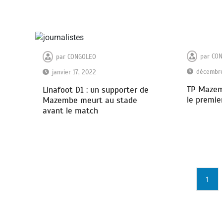
par
CO
par
CONGOLEO
décembre
janvier 17, 2022
TP Mazem
Linafoot D1 : un supporter de
le premie
Mazembe meurt au stade
avant le match
1