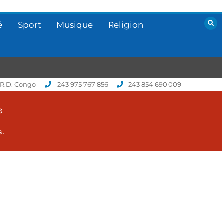
é
Sport
Musique
Religion
 R.D. Congo
243 975 767 856
243 854 690 009
6
s.