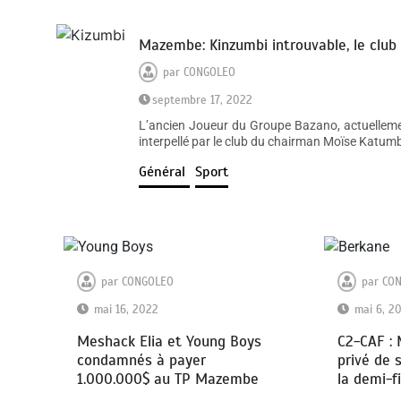
Mazembe: Kinzumbi introuvable, le club
par
CONGOLEO
septembre 17, 2022
L’ancien Joueur du Groupe Bazano, actuellemen
interpellé par le club du chairman Moïse Katu
Général
Sport
par
CONGOLEO
par
CO
mai 16, 2022
mai 6, 2
Meshack Elia et Young Boys
C2-CAF :
condamnés à payer
privé de 
1.000.000$ au TP Mazembe
la demi-f