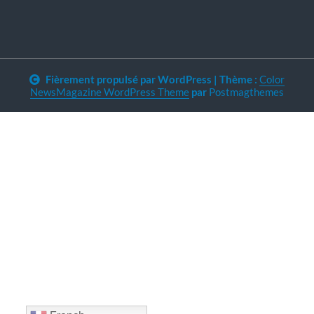
Fièrement propulsé par WordPress
|
Thème :
Color
NewsMagazine WordPress Theme
par
Postmagthemes