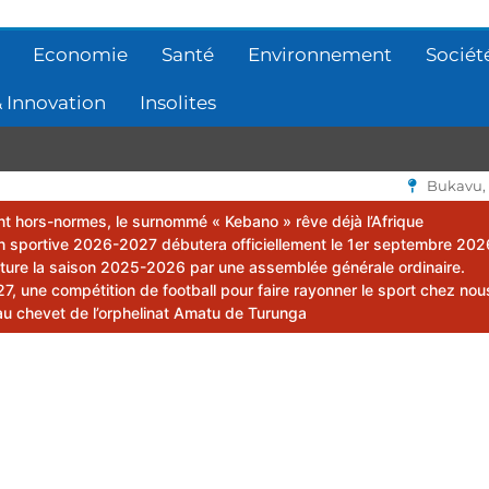
Economie
Santé
Environnement
Sociét
 Innovation
Insolites
Bukavu,
lent hors-normes, le surnommé « Kebano » rêve déjà l’Afrique
 sportive 2026-2027 débutera officiellement le 1er septembre 202
ôture la saison 2025-2026 par une assemblée générale ordinaire.
 une compétition de football pour faire rayonner le sport chez nou
au chevet de l’orphelinat Amatu de Turunga