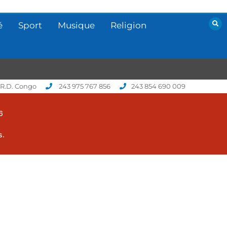
é
Sport
Musique
Religion
 R.D. Congo
243 975 767 856
243 854 690 009
6
s.