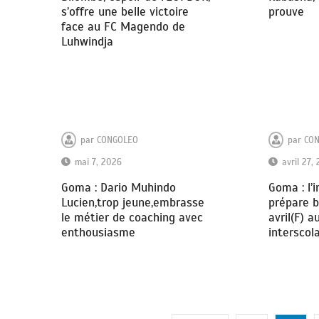
s’offre une belle victoire
prouve
face au FC Magendo de
Luhwindja
par
CONGOLEO
par
CO
mai 7, 2026
avril 27,
Goma : Dario Muhindo
Goma : l’
Lucien,trop jeune,embrasse
prépare b
le métier de coaching avec
avril(F) a
enthousiasme
interscola