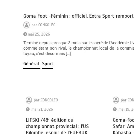
Goma Foot -Féminin : officiel, Extra Sport rempor
par
CONGOLEO
mai 25, 2026
Terminé depuis presque 3 mois sur le sacré de l’Académie U
comme étant son rival, le championnat local de la commis
tuyau, c’est désormais […]
Général
Sport
par
CONGOLEO
par
CO
mai 21, 2026
mai 19, 
LIFSKI /48ᵉ édition du
Goma-foot
championnat provincial : l’US
Safari Am
Bilombe, espoir de l’EUFBUK,
Kabasha,