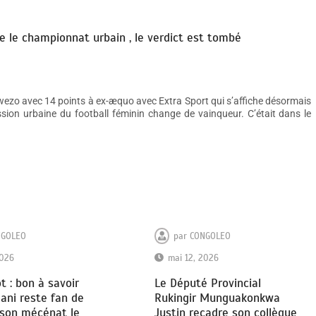
te le championnat urbain , le verdict est tombé
wezo avec 14 points à ex-æquo avec Extra Sport qui s’affiche désormais
sion urbaine du football féminin change de vainqueur. C’était dans le
NGOLEO
par
CONGOLEO
2026
mai 12, 2026
 : bon à savoir
Le Député Provincial
ani reste fan de
Rukingir Munguakonkwa
 son mécénat le
Justin recadre son collègue