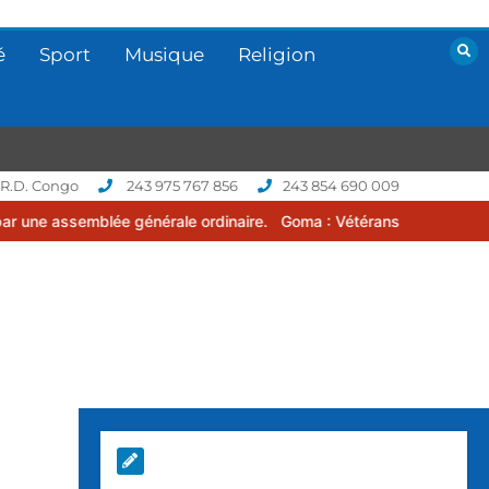
é
Sport
Musique
Religion
 R.D. Congo
243 975 767 856
243 854 690 009
 générale ordinaire.
Goma : Vétérans Cup 2026 -2027, une compétit