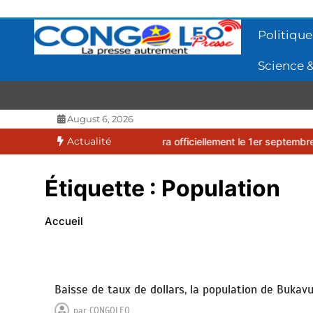
Aller
au
Politique
contenu
Science &
CONGOLEO
La presse autrement
August 6, 2026
Actualité
2026-2027 débutera officiellement le 1er septembre 2026
EUFBUK :
Étiquette :
Population
Accueil
Baisse de taux de dollars, la population de Bukav
par
CONGOLEO