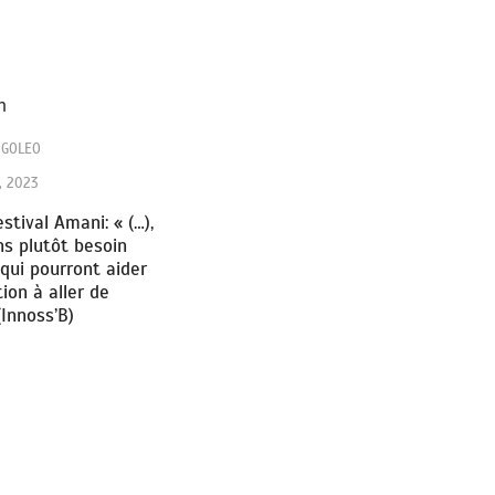
NGOLEO
1, 2023
stival Amani: « (…),
s plutôt besoin
qui pourront aider
ion à aller de
(Innoss’B)