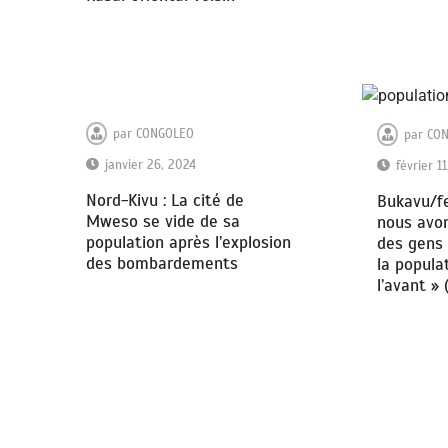
par
CONGOLEO
par
CO
janvier 26, 2024
février 1
Nord-Kivu : La cité de
Bukavu/fe
Mweso se vide de sa
nous avon
population après l’explosion
des gens 
des bombardements
la populat
l’avant » 