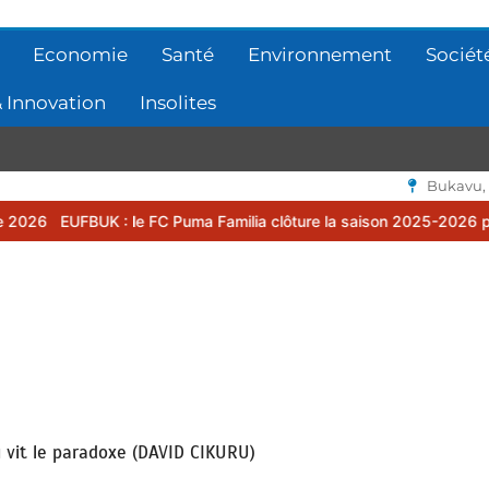
Economie
Santé
Environnement
Sociét
 Innovation
Insolites
Bukavu,
 le FC Puma Familia clôture la saison 2025-2026 par une assemblée
u vit le paradoxe (DAVID CIKURU)