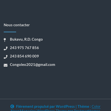
Nous contacter
Bukavu, R.D. Congo
243 975 767 856
243 854 690 009
Congoleo2021@gmail.com
Fièrement propulsé par WordPress
|
Thème :
Color
NewsMagazine WordPress Theme
par
Postmagthemes