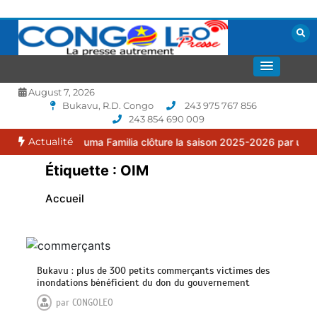
Aller
au
contenu
La presse autrement
CONGOLEO
August 7, 2026
Bukavu, R.D. Congo
243 975 767 856
243 854 690 009
Actualité
 : le FC Puma Familia clôture la saison 2025-2026 par une assembl
Étiquette :
OIM
Accueil
Bukavu : plus de 300 petits commerçants victimes des
inondations bénéficient du don du gouvernement
par
CONGOLEO