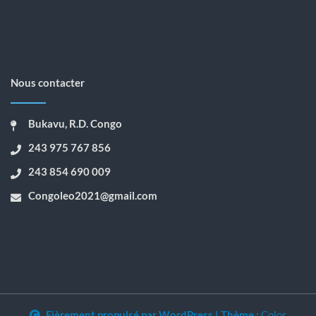
Nous contacter
Bukavu, R.D. Congo
243 975 767 856
243 854 690 009
Congoleo2021@gmail.com
Fièrement propulsé par WordPress
|
Thème :
Color