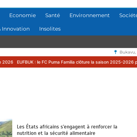
Economie
Santé
Environnement
Sociét
 Innovation
Insolites
Bukavu,
 le FC Puma Familia clôture la saison 2025-2026 par une assemblée
Les États africains s’engagent à renforcer la
nutrition et la sécurité alimentaire