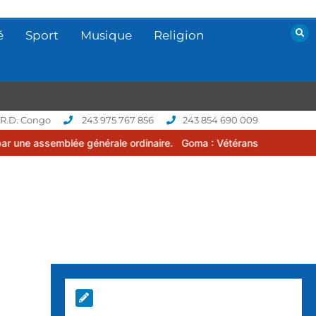
é
Sport
Musique
Religion
 R.D. Congo
243 975 767 856
243 854 690 009
 générale ordinaire.
Goma : Vétérans Cup 2026 -2027, une compétit