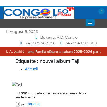
Aller
au
contenu
La presse autrement
CONGOLEO
August 8, 2026
Bukavu, R.D. Congo
243 975 767 856
243 854 690 009
Actualité
K : le FC Puma Familia clôture la saison 2025-2026 par une assembl
Étiquette :
nouvel album Taji
Accueil
ECC/PIPB : Ujumbe choir lance son album « Jati »
sur le marché
par
CONGOLEO