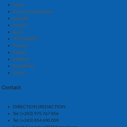
Santé
Science & Innovation
Sécurité
Société
Sport
TOP VIDEOS
Tourism
Videos
Weather
WordPress
World
Contact
DIRECTION |REDACTION
Tel: (+243) 975 767 856
Tel: (+243) 854 690 009
Email:
Congoleo2021@gmail.com