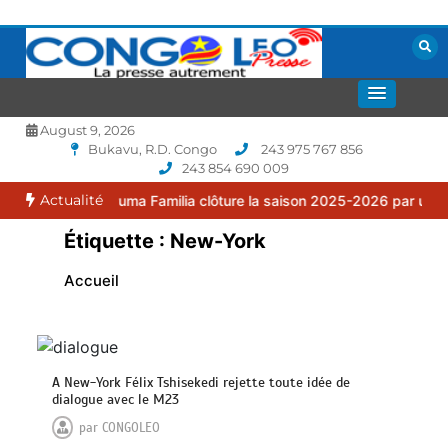
Aller
au
contenu
La presse autrement
CONGOLEO
August 9, 2026
Bukavu, R.D. Congo
243 975 767 856
243 854 690 009
Actualité
 : le FC Puma Familia clôture la saison 2025-2026 par une assembl
Étiquette :
New-York
Accueil
A New-York Félix Tshisekedi rejette toute idée de
dialogue avec le M23
par
CONGOLEO