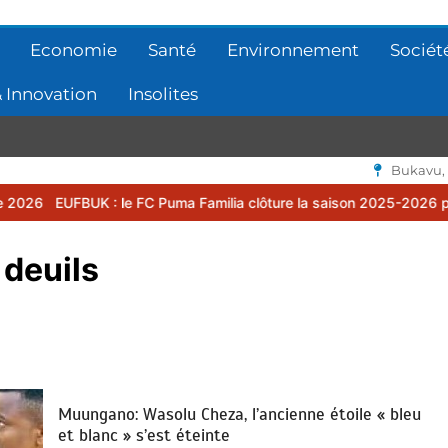
Economie
Santé
Environnement
Sociét
 Innovation
Insolites
Bukavu,
 le FC Puma Familia clôture la saison 2025-2026 par une assemblée
deuils
Muungano: Wasolu Cheza, l’ancienne étoile « bleu
et blanc » s’est éteinte