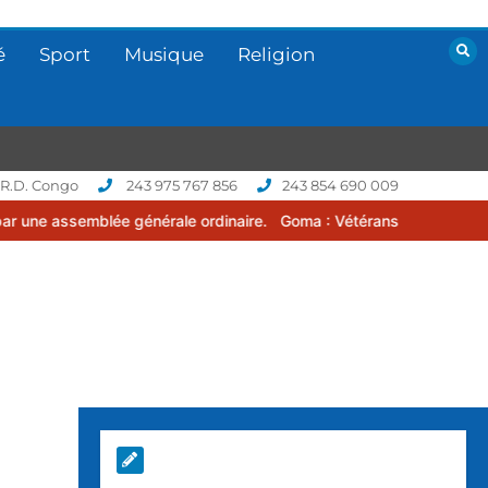
é
Sport
Musique
Religion
 R.D. Congo
243 975 767 856
243 854 690 009
 générale ordinaire.
Goma : Vétérans Cup 2026 -2027, une compétit