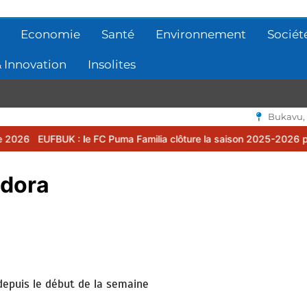
Economie
Santé
Environnement
Sociét
 Innovation
Insolites
Bukavu,
: le FC Puma Familia clôture la saison 2025-2026 par une assemblé
adora
 depuis le début de la semaine