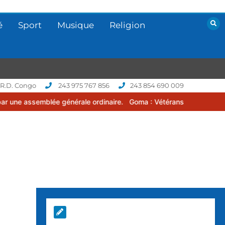
é
Sport
Musique
Religion
 R.D. Congo
243 975 767 856
243 854 690 009
e générale ordinaire.
Goma : Vétérans Cup 2026 -2027, une compéti