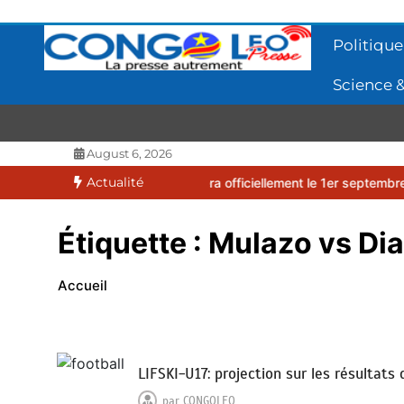
Aller
au
Politique
contenu
Science &
CONGOLEO
La presse autrement
August 6, 2026
Actualité
2026-2027 débutera officiellement le 1er septembre 2026
EUFBUK 
Étiquette :
Mulazo vs Di
Accueil
LIFSKI-U17: projection sur les résultats
par
CONGOLEO