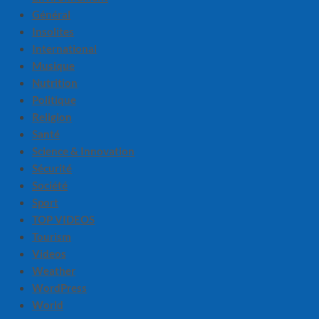
Général
Insolites
International
Musique
Nutrition
Politique
Religion
Santé
Science & Innovation
Sécurité
Société
Sport
TOP VIDEOS
Tourism
Videos
Weather
WordPress
World