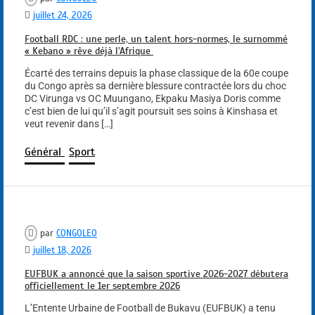
juillet 24, 2026
Football RDC : une perle, un talent hors-normes, le surnommé
« Kebano » rêve déjà l’Afrique
Écarté des terrains depuis la phase classique de la 60e coupe
du Congo après sa dernière blessure contractée lors du choc
DC Virunga vs OC Muungano, Ekpaku Masiya Doris comme
c’est bien de lui qu’il s’agit poursuit ses soins à Kinshasa et
veut revenir dans […]
Général
Sport
par
CONGOLEO
juillet 18, 2026
EUFBUK a annoncé que la saison sportive 2026-2027 débutera
officiellement le 1er septembre 2026
L’Entente Urbaine de Football de Bukavu (EUFBUK) a tenu