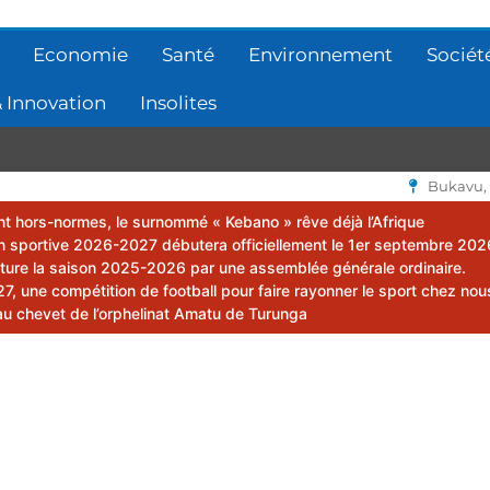
Economie
Santé
Environnement
Sociét
 Innovation
Insolites
Bukavu,
lent hors-normes, le surnommé « Kebano » rêve déjà l’Afrique
 sportive 2026-2027 débutera officiellement le 1er septembre 202
ôture la saison 2025-2026 par une assemblée générale ordinaire.
 une compétition de football pour faire rayonner le sport chez nou
au chevet de l’orphelinat Amatu de Turunga