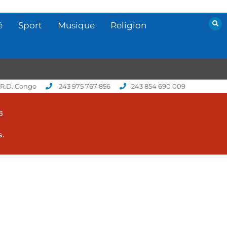
é
Sport
Musique
Religion
 R.D. Congo
243 975 767 856
243 854 690 009
6
s.