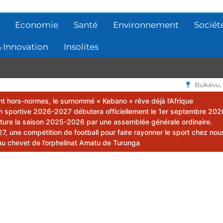
Economie
Santé
Environnement
Sociét
 Innovation
Insolites
Bukavu,
lent hors-normes, le surnommé « Kebano » rêve déjà l’Afrique
 sportive 2026-2027 débutera officiellement le 1er septembre 202
ôture la saison 2025-2026 par une assemblée générale ordinaire.
 une compétition de football pour faire rayonner le sport chez nou
au chevet de l’orphelinat Amatu de Turunga