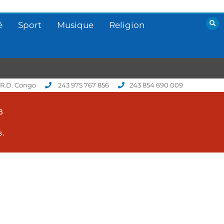
é
Sport
Musique
Religion
 R.D. Congo
243 975 767 856
243 854 690 009
6
s.