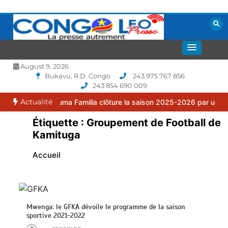
Aller
au
contenu
La presse autrement
CONGOLEO
August 9, 2026
Bukavu, R.D. Congo
243 975 767 856
243 854 690 009
Actualité
: le FC Puma Familia clôture la saison 2025-2026 par une assemblé
Étiquette :
Groupement de Football de
Kamituga
Accueil
Mwenga: le GFKA dévoile le programme de la saison
sportive 2021-2022