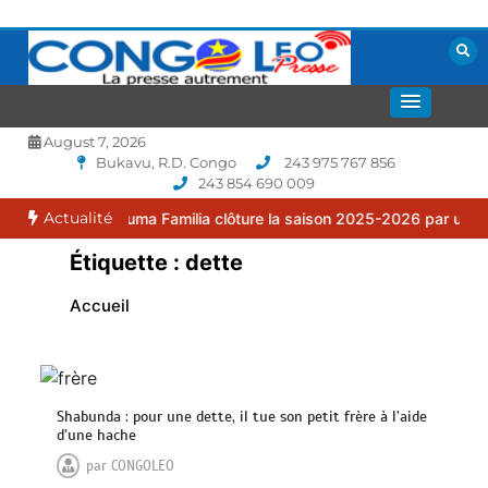
Aller
au
contenu
La presse autrement
CONGOLEO
August 7, 2026
Bukavu, R.D. Congo
243 975 767 856
243 854 690 009
Actualité
 : le FC Puma Familia clôture la saison 2025-2026 par une assemblé
Étiquette :
dette
Accueil
Shabunda : pour une dette, il tue son petit frère à l’aide
d’une hache
par
CONGOLEO