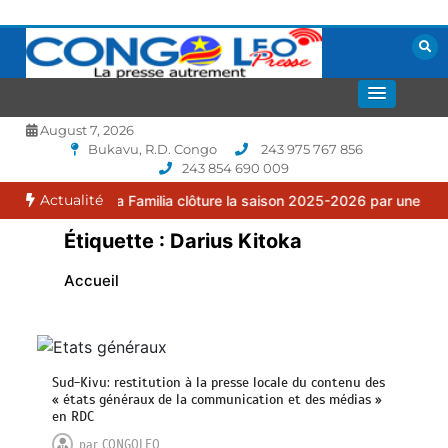
Aller
au
contenu
La presse autrement
CONGOLEO
August 7, 2026
Bukavu, R.D. Congo
243 975 767 856
243 854 690 009
Actualité
e FC Puma Familia clôture la saison 2025-2026 par une assemblée g
Étiquette :
Darius Kitoka
Accueil
Sud-Kivu: restitution à la presse locale du contenu des
« états généraux de la communication et des médias »
en RDC
par
CONGOLEO