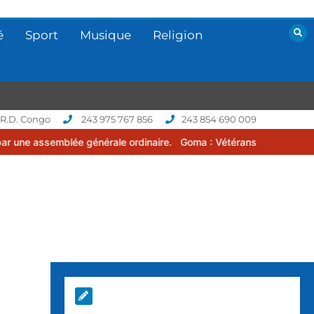
é
Sport
Musique
Religion
 R.D. Congo
243 975 767 856
243 854 690 009
 générale ordinaire.
Goma : Vétérans Cup 2026 -2027, une compétit