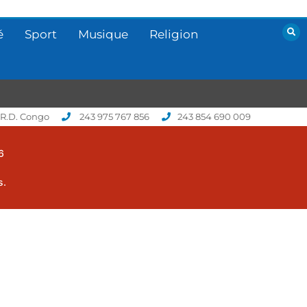
é
Sport
Musique
Religion
 R.D. Congo
243 975 767 856
243 854 690 009
6
s.