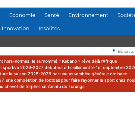
Economie
Santé
Environnement
Sociét
 Innovation
Insolites
Bukavu,
lent hors-normes, le surnommé « Kebano » rêve déjà l’Afrique
 sportive 2026-2027 débutera officiellement le 1er septembre 202
ôture la saison 2025-2026 par une assemblée générale ordinaire.
 une compétition de football pour faire rayonner le sport chez nou
au chevet de l’orphelinat Amatu de Turunga