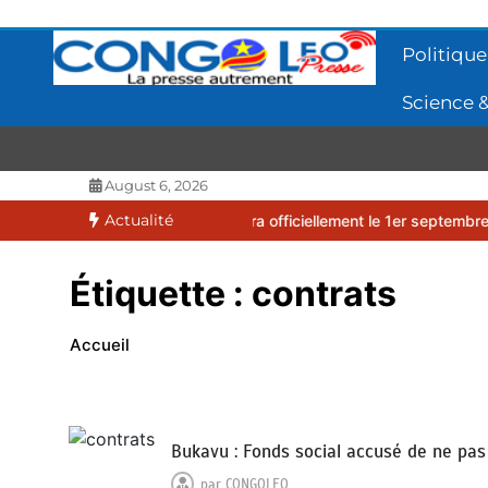
Aller
au
Politique
contenu
Science &
CONGOLEO
La presse autrement
August 6, 2026
Actualité
2026-2027 débutera officiellement le 1er septembre 2026
EUFBUK 
Étiquette :
contrats
Accueil
Bukavu : Fonds social accusé de ne pa
par
CONGOLEO