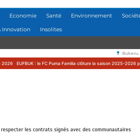
Economie
Santé
Environnement
Sociét
 Innovation
Insolites
Bukavu,
: le FC Puma Familia clôture la saison 2025-2026 par une assemblée
s respecter les contrats signés avec des communautaires