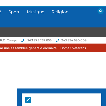
é
Sport
Musique
Religion
 R.D. Congo
243 975 767 856
243 854 690 009
 générale ordinaire.
Goma : Vétérans Cup 2026 -2027, une compétit