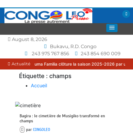
Aller
au
contenu
La presse autrement
CONGOLEO
August 8, 2026
Bukavu, R.D. Congo
243 975 767 856
243 854 690 009
Actualité
K : le FC Puma Familia clôture la saison 2025-2026 par une assemb
Étiquette :
champs
Accueil
Bagira : le cimetière de Musigiko transformé en
champs
par
CONGOLEO