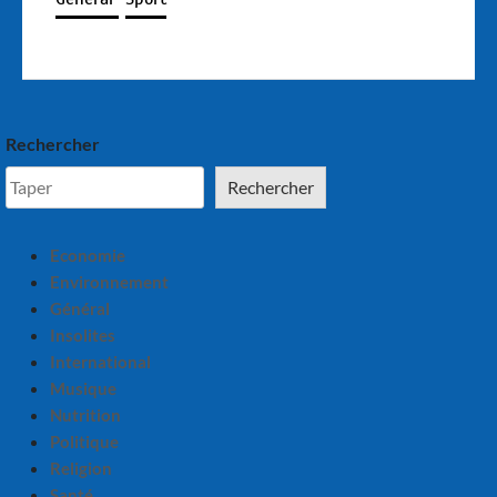
Rechercher
Rechercher
Economie
Environnement
Général
Insolites
International
Musique
Nutrition
Politique
Religion
Santé