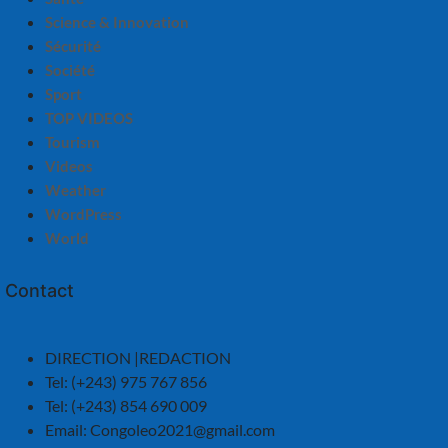
Science & Innovation
Sécurité
Société
Sport
TOP VIDEOS
Tourism
Videos
Weather
WordPress
World
Contact
DIRECTION |REDACTION
Tel: (+243) 975 767 856
Tel: (+243) 854 690 009
Email:
Congoleo2021@gmail.com