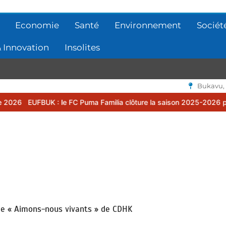
Economie
Santé
Environnement
Sociét
 Innovation
Insolites
Bukavu,
: le FC Puma Familia clôture la saison 2025-2026 par une assemblé
ôme « Aimons-nous vivants » de CDHK