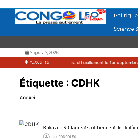
Aller
au
Politique
contenu
Science &
CONGOLEO
La presse autrement
August 7, 2026
Actualité
2026-2027 débutera officiellement le 1er septembre 2026
EUFBUK 
Étiquette :
CDHK
Accueil
Bukavu : 30 lauréats obtiennent le dipl
par
CONGOLEO