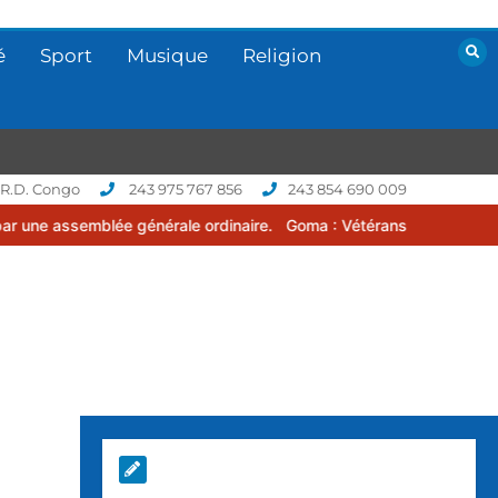
é
Sport
Musique
Religion
 R.D. Congo
243 975 767 856
243 854 690 009
e générale ordinaire.
Goma : Vétérans Cup 2026 -2027, une compéti