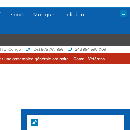
é
Sport
Musique
Religion
 R.D. Congo
243 975 767 856
243 854 690 009
générale ordinaire.
Goma : Vétérans Cup 2026 -2027, une compétiti