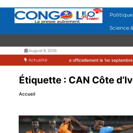
Aller
au
Politique
contenu
Science &
CONGOLEO
La presse autrement
August 8, 2026
Actualité
026-2027 débutera officiellement le 1er septembre 2026
EUFBUK : 
Étiquette :
CAN Côte d’Iv
Accueil