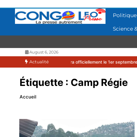
Aller
au
Politique
contenu
Science &
CONGOLEO
La presse autrement
August 6, 2026
Actualité
026-2027 débutera officiellement le 1er septembre 2026
EUFBUK :
Étiquette :
Camp Régie
Accueil