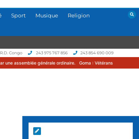
é
Sport
Musique
Religion
 R.D. Congo
243 975 767 856
243 854 690 009
 générale ordinaire.
Goma : Vétérans Cup 2026 -2027, une compétit