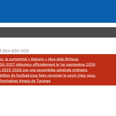
3 854 690 009
mes, le surnommé « Kebano » rêve déjà l’Afrique
26-2027 débutera officiellement le 1er septembre 2026
on 2025-2026 par une assemblée générale ordinaire.
ion de football pour faire rayonner le sport chez nous.
l’orphelinat Amatu de Turunga