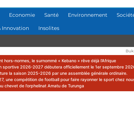
Economie
Santé
Environnement
Sociét
 Innovation
Insolites
Buk
lent hors-normes, le surnommé « Kebano » rêve déjà l’Afrique
 sportive 2026-2027 débutera officiellement le 1er septembre 202
ôture la saison 2025-2026 par une assemblée générale ordinaire.
 une compétition de football pour faire rayonner le sport chez nou
au chevet de l’orphelinat Amatu de Turunga