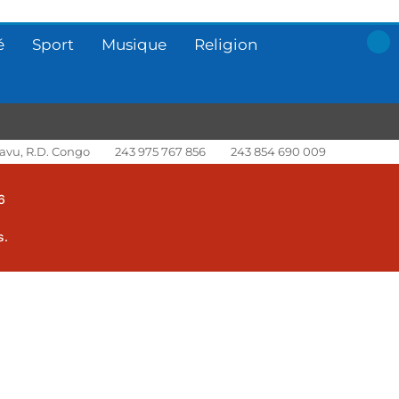
é
Sport
Musique
Religion
avu, R.D. Congo
243 975 767 856
243 854 690 009
6
s.