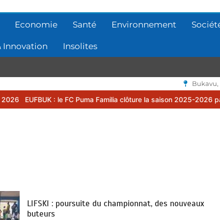
Economie
Santé
Environnement
Sociét
 Innovation
Insolites
Bukavu,
e FC Puma Familia clôture la saison 2025-2026 par une assemblée gé
LIFSKI : poursuite du championnat, des nouveaux
buteurs