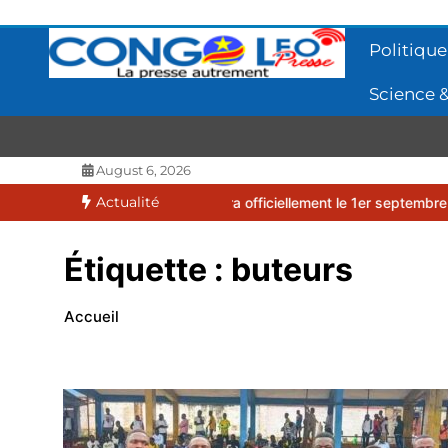
Aller
au
Politique
contenu
Science &
CONGOLEO
La presse autrement
August 6, 2026
Actualité
6-2027 débutera officiellement le 1er septembre 2026
EUFBUK : l
Étiquette :
buteurs
Accueil