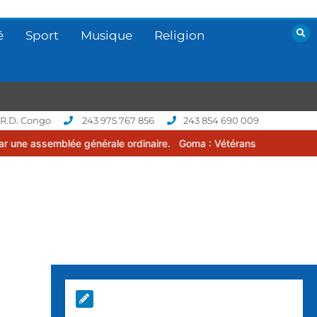
é
Sport
Musique
Religion
 R.D. Congo
243 975 767 856
243 854 690 009
nérale ordinaire.
Goma : Vétérans Cup 2026 -2027, une compétition