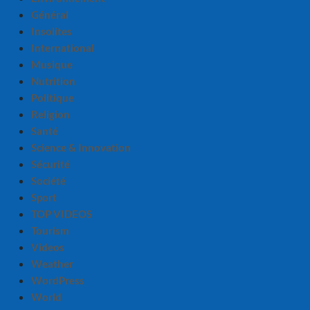
Général
Insolites
International
Musique
Nutrition
Politique
Religion
Santé
Science & Innovation
Sécurité
Société
Sport
TOP VIDEOS
Tourism
Videos
Weather
WordPress
World