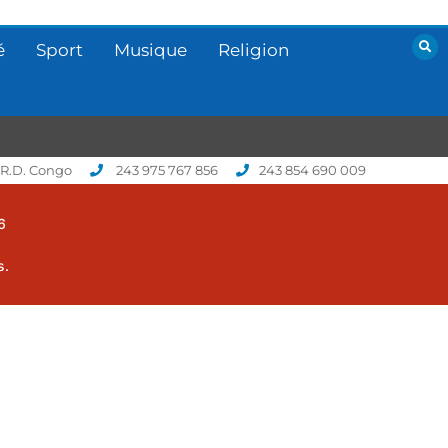
é
Sport
Musique
Religion
 R.D. Congo
243 975 767 856
243 854 690 009
6
s.