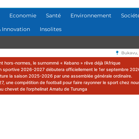
Economie
Santé
Environnement
Sociét
 Innovation
Insolites
Bukavu,
lent hors-normes, le surnommé « Kebano » rêve déjà l’Afrique
 sportive 2026-2027 débutera officiellement le 1er septembre 202
ôture la saison 2025-2026 par une assemblée générale ordinaire.
 une compétition de football pour faire rayonner le sport chez nou
au chevet de l’orphelinat Amatu de Turunga