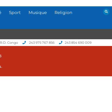
é
Sport
Musique
Religion
 R.D. Congo
243 975 767 856
243 854 690 009
6
s.