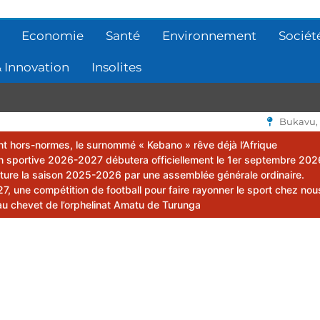
Economie
Santé
Environnement
Sociét
 Innovation
Insolites
Bukavu,
lent hors-normes, le surnommé « Kebano » rêve déjà l’Afrique
 sportive 2026-2027 débutera officiellement le 1er septembre 202
ôture la saison 2025-2026 par une assemblée générale ordinaire.
 une compétition de football pour faire rayonner le sport chez nou
au chevet de l’orphelinat Amatu de Turunga