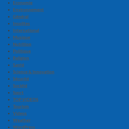
Economie
Environnement
Général
Insolites
International
Musique
Nutrition
Politique
Religion
Santé
Science & Innovation
Sécurité
Société
Sport
TOP VIDEOS
Tourism
Videos
Weather
WordPress