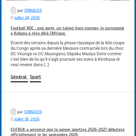
par
CONGOLEO
juillet 24, 2026
Football RDC : une perle, un talent hors-normes, le surnommé
« Kebano » rêve déjà l’Afrique
Écarté des terrains depuis la phase classique de la 60e coupe
du Congo après sa dernière blessure contractée lors du choc
DC Virunga vs OC Muungano, Ekpaku Masiya Doris comme
c’est bien de lui qu’il s’agit poursuit ses soins à Kinshasa et
veut revenir dans […]
Général
Sport
par
CONGOLEO
juillet 18, 2026
EUFBUK a annoncé que la saison sportive 2026-2027 débutera
officiellement le 1er septembre 2026