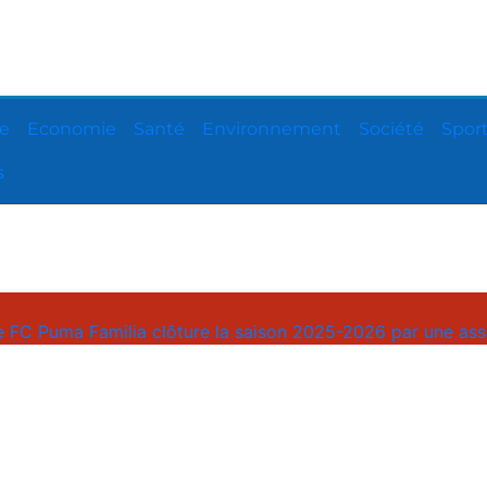
ue
Economie
Santé
Environnement
Société
Spor
s
a clôture la saison 2025-2026 par une assemblée générale