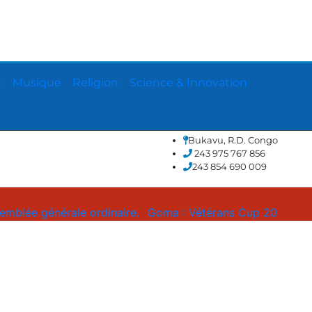
t
Musique
Religion
Science & Innovation
Bukavu, R.D. Congo
243 975 767 856
243 854 690 009
 ordinaire.
Goma : Vétérans Cup 2026 -2027, une compétiti