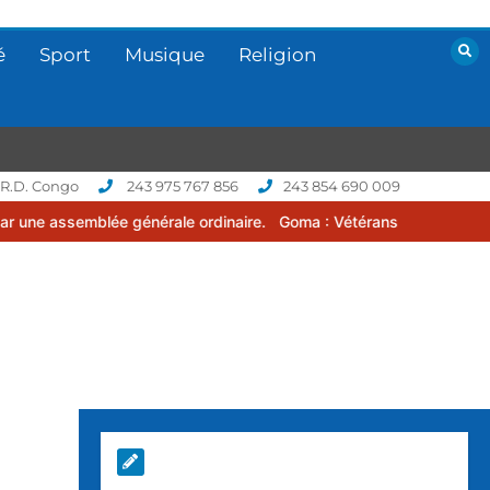
é
Sport
Musique
Religion
 R.D. Congo
243 975 767 856
243 854 690 009
lée générale ordinaire.
Goma : Vétérans Cup 2026 -2027, une compé