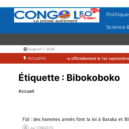
Aller
au
Politique
contenu
Science &
CONGOLEO
La presse autrement
August 7, 2026
Actualité
e 2026-2027 débutera officiellement le 1er septembre 2026
EUFBU
Étiquette :
Bibokoboko
Accueil
Fizi : des hommes armés font la loi à Baraka et 
par
CONGOLEO