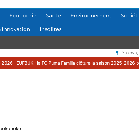
Economie
Santé
Environnement
Sociét
 Innovation
Insolites
Bukavu,
K : le FC Puma Familia clôture la saison 2025-2026 par une assemb
Bibokoboko