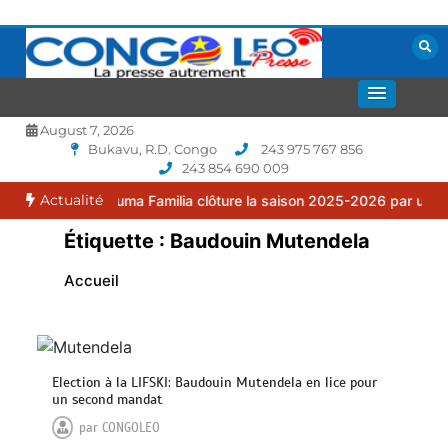
Aller
au
contenu
La presse autrement
CONGOLEO
August 7, 2026
Bukavu, R.D. Congo
243 975 767 856
243 854 690 009
Actualité
 : le FC Puma Familia clôture la saison 2025-2026 par une assembl
Étiquette :
Baudouin Mutendela
Accueil
Election à la LIFSKI: Baudouin Mutendela en lice pour
un second mandat
par
CONGOLEO