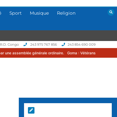
é
Sport
Musique
Religion
 R.D. Congo
243 975 767 856
243 854 690 009
 générale ordinaire.
Goma : Vétérans Cup 2026 -2027, une compétit