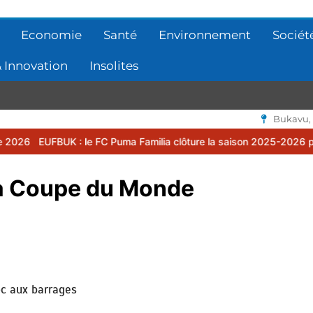
Economie
Santé
Environnement
Sociét
 Innovation
Insolites
Bukavu,
: le FC Puma Familia clôture la saison 2025-2026 par une assemblée
la Coupe du Monde
oc aux barrages