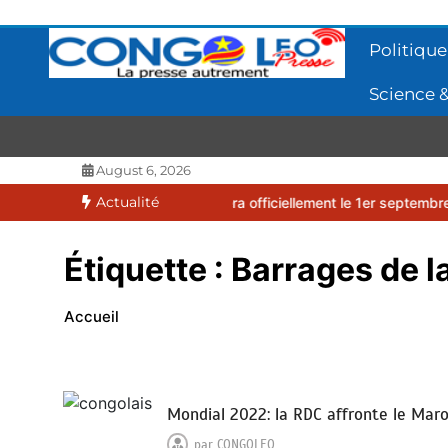
Aller
au
Politique
contenu
Science &
CONGOLEO
La presse autrement
August 6, 2026
Actualité
2026-2027 débutera officiellement le 1er septembre 2026
EUFBUK 
Étiquette :
Barrages de 
Accueil
Mondial 2022: la RDC affronte le Mar
par
CONGOLEO