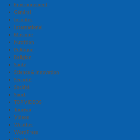
Environnement
Général
Insolites
International
Musique
Nutrition
Politique
Religion
Santé
Science & Innovation
Sécurité
Société
Sport
TOP VIDEOS
Tourism
Videos
Weather
WordPress
World