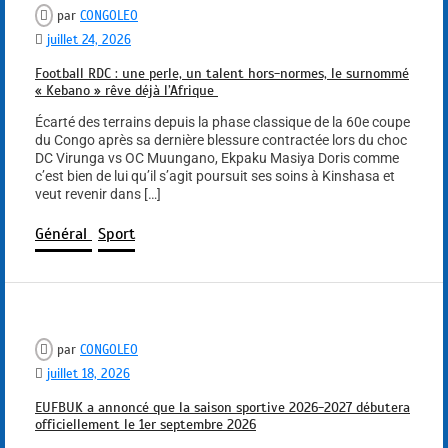
par
CONGOLEO
juillet 24, 2026
Football RDC : une perle, un talent hors-normes, le surnommé
« Kebano » rêve déjà l’Afrique
Écarté des terrains depuis la phase classique de la 60e coupe
du Congo après sa dernière blessure contractée lors du choc
DC Virunga vs OC Muungano, Ekpaku Masiya Doris comme
c’est bien de lui qu’il s’agit poursuit ses soins à Kinshasa et
veut revenir dans […]
Général
Sport
par
CONGOLEO
juillet 18, 2026
EUFBUK a annoncé que la saison sportive 2026-2027 débutera
officiellement le 1er septembre 2026