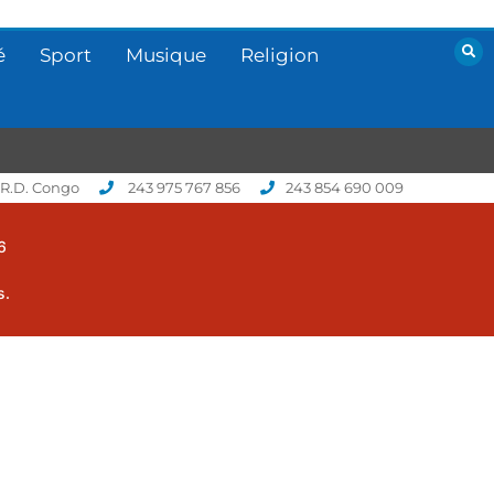
é
Sport
Musique
Religion
 R.D. Congo
243 975 767 856
243 854 690 009
6
s.