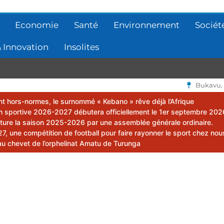
Economie
Santé
Environnement
Sociét
 Innovation
Insolites
Bukavu,
lent hors-normes, le surnommé « Kebano » rêve déjà l’Afrique
 sportive 2026-2027 débutera officiellement le 1er septembre 202
ôture la saison 2025-2026 par une assemblée générale ordinaire.
 une compétition de football pour faire rayonner le sport chez nou
au chevet de l’orphelinat Amatu de Turunga