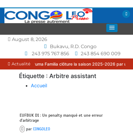
Aller
au
contenu
La presse autrement
CONGOLEO
August 8, 2026
Bukavu, R.D. Congo
243 975 767 856
243 854 690 009
Actualité
K : le FC Puma Familia clôture la saison 2025-2026 par une assemb
Étiquette :
Arbitre assistant
Accueil
EUFBUK D1 : Un penalty manqué et une erreur
d’arbitrage
par
CONGOLEO