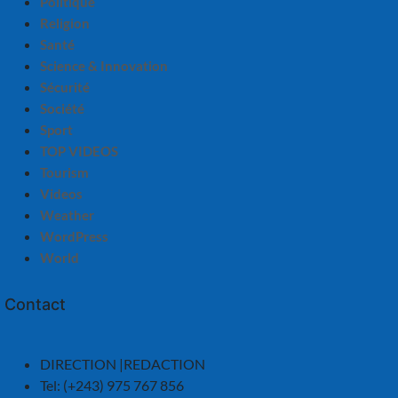
Politique
Religion
Santé
Science & Innovation
Sécurité
Société
Sport
TOP VIDEOS
Tourism
Videos
Weather
WordPress
World
Contact
DIRECTION |REDACTION
Tel: (+243) 975 767 856