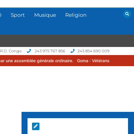
é
Sport
Musique
Religion
 R.D. Congo
243 975 767 856
243 854 690 009
e générale ordinaire.
Goma : Vétérans Cup 2026 -2027, une compéti