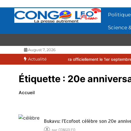
Aller
au
Politique
contenu
Science &
CONGOLEO
La presse autrement
August 7, 2026
Actualité
2026-2027 débutera officiellement le 1er septembre 2026
EUFBUK 
Étiquette :
20e anniversa
Accueil
Bukavu: l’Ecofoot célèbre son 20e anniv
par
CONGOLEO