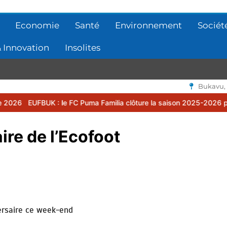
Economie
Santé
Environnement
Sociét
 Innovation
Insolites
Bukavu,
: le FC Puma Familia clôture la saison 2025-2026 par une assemblé
ire de l’Ecofoot
ersaire ce week-end