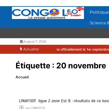
Aller
au
Politique
contenu
Science &
CONGOLEO
La presse autrement
August 7, 2026
Actualité
2026-2027 débutera officiellement le 1er septembre 2026
EUFBUK 
Étiquette :
20 novembre
Accueil
LINAFOOT ligue 2 zone Est B : résultats de ce lu
par
CONGOLEO