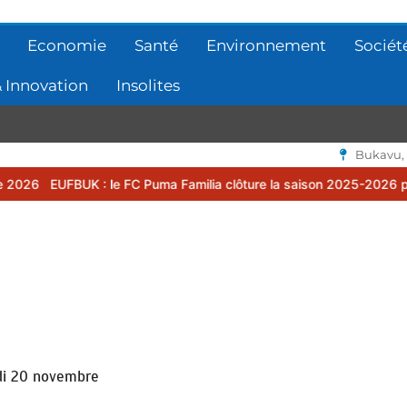
Economie
Santé
Environnement
Sociét
 Innovation
Insolites
Bukavu,
: le FC Puma Familia clôture la saison 2025-2026 par une assemblé
ndi 20 novembre