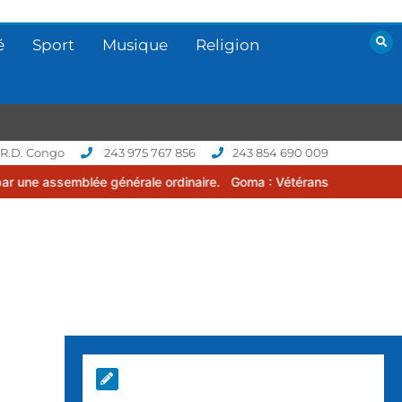
é
Sport
Musique
Religion
 R.D. Congo
243 975 767 856
243 854 690 009
e générale ordinaire.
Goma : Vétérans Cup 2026 -2027, une compéti