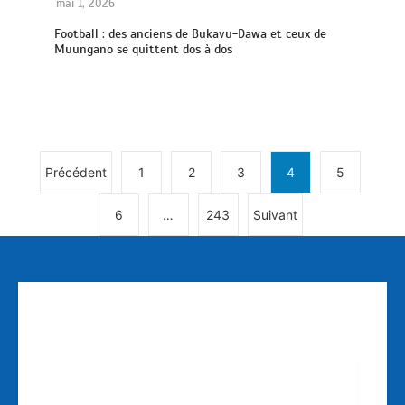
mai 1, 2026
Football : des anciens de Bukavu-Dawa et ceux de
Muungano se quittent dos à dos
Précédent
1
2
3
4
5
6
…
243
Suivant